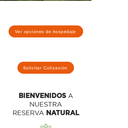
Familias y parejas:
Desconéctate en nuestros
nidos
Ver opciones de hospedaje
Empresas y Equipos: Espacios para
retiros, juntas y activaciones
Solicitar Cotización
A
BIENVENIDOS
NUESTRA
RESERVA
NATURAL