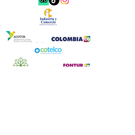
NIDDO Suesca
Km. 6 Via Suesca - Santa Rosita Vereda
Tausaquira
admin@niddo.co
ventas@niddo.co
Reservas: (+57)
321 2325617
Recepción: (+57)
323 2259059
Ventas: (+57)
3106558834